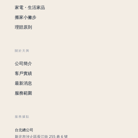
家電・生活家品
搬家小撇步
理賠原則
關於天興
公司簡介
客戶實績
最新消息
服務範圍
服務據點
台北總公司
新北市汐止區長江街 255 巷 6 號