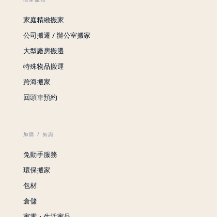
家庭精緻搬家
公司搬遷 / 辦公室搬家
大型廠房搬遷
特殊物品搬運
跨海搬家
回頭車預約
加購 / 知識
免動手服務
環保搬家
包材
倉儲
家電・生活家品