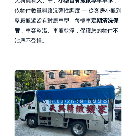
天興擁有
大、中、小型自有搬家專車車隊
，
依物件數量與路況彈性調度 — 從套房小搬到
整廠搬遷皆有對應車型。每輛車
定期清洗保
養
，車容整潔、車廂乾淨，保護您的物件不
沾塵不受損。