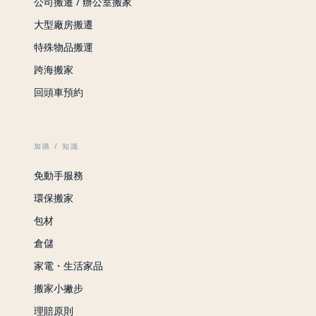
公司搬遷 / 辦公室搬家
大型廠房搬遷
特殊物品搬運
跨海搬家
回頭車預約
加購 / 知識
免動手服務
環保搬家
包材
倉儲
家電・生活家品
搬家小撇步
理賠原則